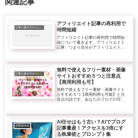
関連記事
アフィリエイト記事の再利用で
記事の書き方やコンテンツのこと
時間短縮
アフィリエイト記事の再利用で時間短
縮について書きます。アフィリエイト
記事、つまり自分がアフィリエイトし
て実際に売れた記事を再利用すること
で新たな記事作成の時短になります。
とはいえ、自分の記事でもコピペした
ままの記事だとグーグルから嫌われて
無料で使えるフリー素材・画像
順...
記事の書き方やコンテンツのこと
サイトおすすめ５つと注意点
【商用利用も可】
無料で使えるフリー素材・画像サイト
おすすめ５つ【商用利用も可能】と注
意点の話です。あなたのブログの写真
やイラストは、自分で撮ったり描いた
りしていますか？写真は、気軽にスマ
ホで撮れますから、案外自分で撮影し
たものを使うケースも多いかもです
AI任せはもう古い？AIでブログ
ね。...
AI関連情報
記事量産！アクセスを3倍にす
る執筆術とプロンプト集