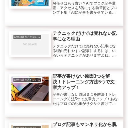
AI任せはもう古い？AIでブログ記事量
産！アクセスを3倍にする執筆術とプロ
ンプト集「AIに記事を書かせているの
に、全然アクセスが増えないな
ぁ・・」そんな悩みを抱えていません
か？実は今、AIに丸投げしただけの
「無個性な記事」は、検索エンジン
テクニックだけでは売れない記
か...
記事の書き方やコンテンツのこと
事になる理由
テクニックだけでは売れない記事にな
る理由売れやすい記事にするには、い
ろいろテクニックがありますよね。し
かしどんなにテクニックを身につけて
もそれだけでは、なかなか売れないで
す。テクニック以外に何が必要か？と
いうと
記事が書けない原因3つを解
記事の書き方やコンテンツのこと
決！トレーニング方法5つで文
章力アップ！
記事が書けない原因３つを解決！トレ
ーニング方法5つで文章力アップ！あな
たはブログの記事がサクサク書けてい
ますか？書こうとしても書けなくて時
間だけが過ぎていませんか？私も昔は
そうだったんですが、今はサクサクと
記事が書けています。そこで今回の
ブログ記事もマンネリ化から脱
話...