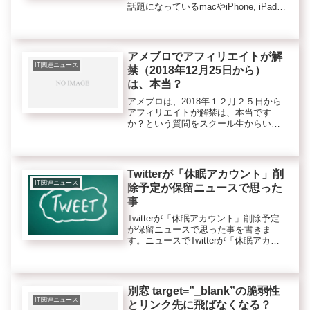
話題になっているmacやiPhone, iPadな
どのApple社のSafariに搭載されるITP機
能が広告に影響があるという噂です。
それでアフィリエイ...
アメブロでアフィリエイトが解
IT関連ニュース
禁（2018年12月25日から）
は、本当？
アメブロは、2018年１２月２５日から
アフィリエイトが解禁は、本当です
か？という質問をスクール生からいた
だきました。＊2022年7月21日追記今は
アメブロ独自のアフィリエイトの仕組
みAmeba Pickが充実してきています。
以前は、アフィリ...
Twitterが「休眠アカウント」削
IT関連ニュース
除予定が保留ニュースで思った
事
Twitterが「休眠アカウント」削除予定
が保留ニュースで思った事を書きま
す。ニュースでTwitterが「休眠アカウ
ント」削除しますと発表があったのが
2019年11/27でしたね。その翌日の11月
28日には、保留に変更になりました
ね。Twi...
別窓 target=”_blank”の脆弱性
IT関連ニュース
とリンク先に飛ばなくなる？