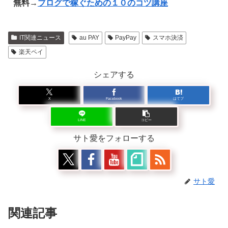
無料→
ブログで稼ぐための１０のコツ講座
IT関連ニュース
au PAY
PayPay
スマホ決済
楽天ペイ
シェアする
X
Facebook
はてブ
LINE
コピー
サト愛をフォローする
サト愛
関連記事