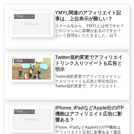
YMYL関連のアフィリエイト記
IT関連ニュース
事は、上位表示が難しい？
スクール生から、YMYLとは何ですか？
どのジャンルに影響があるのですか？
という質問をいただきました。以下に
サポートサイトの回答部分から一部を
抜粋します。＜回答＞最近、グーグル
の傾向でYMYLにひっかかると記事にア
フィリエイトリンクがあると上...
Twitter規約変更でアフィリエイ
IT関連ニュース
トリンク入りツイートも広告と
明示
Twitter規約変更でアフィリエイトリン
ク入りツイートも広告と明示先日の
Twitter規約変更で、アフィリエイトリ
ンク入りの呟き（Tweet）も、広告扱い
になるようです。以下にツイッター公
式ヘルプページから引用します。クリ
エイターやブラン...
iPhone, iPadなどApple社のITP
IT関連ニュース
機能はアフィリエイト広告に影
響ある？
iPhone, iPadなどApple社のITP機能は
アフィリエイト広告に影響ある？最近