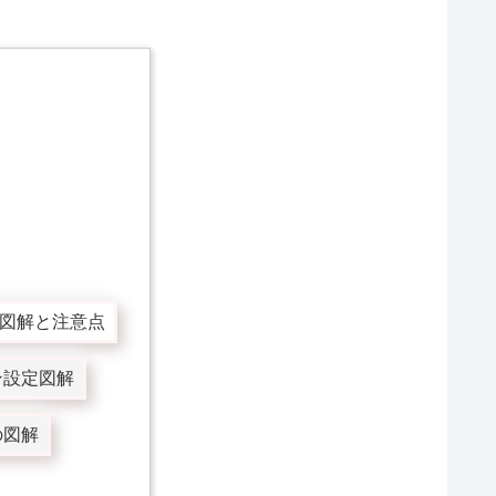
の図解と注意点
ン設定図解
の図解