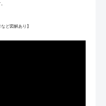
す。
方など図解あり】