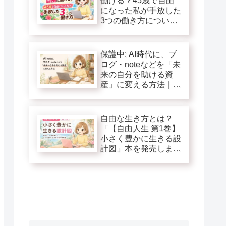
働ける？45歳で自由
になった私が手放した
3つの働き方につい
て！
保護中: AI時代に、ブ
ログ・noteなどを「未
来の自分を助ける資
産」に変える方法｜自
由人生第１巻追加特典
自由な生き方とは？
「【自由人生 第1巻】
小さく豊かに生きる設
計図」本を発売しま
す！