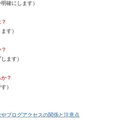
か明確にします）
は？
きます）
か？
プします）
るか？
です）
欲やブログアクセスの関係と注意点