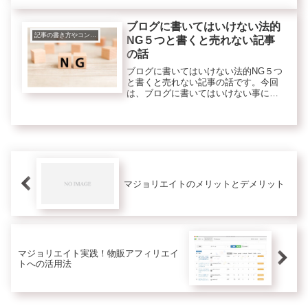
もネタがなかなか浮かばずに悩んでい
ました。今も少しは悩みます。でもネ
ブログに書いてはいけない法的
タ...
記事の書き方やコンテンツのこと
NG５つと書くと売れない記事
の話
ブログに書いてはいけない法的NG５つ
と書くと売れない記事の話です。今回
は、ブログに書いてはいけない事につ
いて話します。ブログは、何でも書け
ると思っていませんか？大抵のことは
書いて良いのですが書いてはいけない
こともあります。書くと法的に罰せ
ら...
マジョリエイトのメリットとデメリット
マジョリエイト実践！物販アフィリエイ
トへの活用法