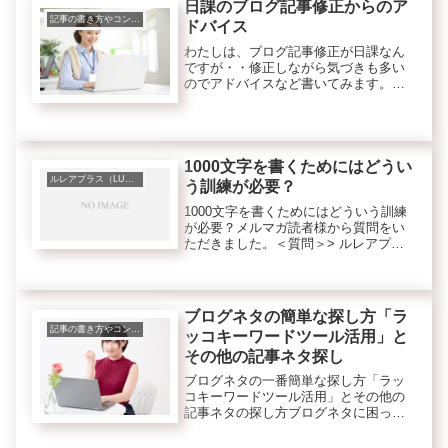
日課のブログ記事修正からのア
す。...
記事の書き方やコンテンツのこと
ドバイス
わたしは、ブログ記事修正が日課なん
ですが・・修正しながら気づきも多い
のでアドバイスなど書いてみます。何
を修正しているのかというと・・外注
さん依頼の記事が出来上がってアップ
された後に読んでみて違和感がない
か、誤字脱字、クリックしたくなる
か？な...
1000文字を書くためにはどうい
ルレアプラス（LUREA plus）
う訓練が必要？
1000文字を書くためにはどういう訓練
が必要？メルマガ読者様から質問をい
ただきました。＜質問＞> ルレアプラ
スについて質問があります。> 最近記
事は1000文字以上が良いと言われてお
りますが、> なかなか1000文字が書け
ずに悩んでおります...
ブログネタの簡単な探し方「ラ
記事の書き方やコンテンツのこと
ッコキーワードツール活用」と
その他の記事ネタ探し
ブログネタの一番簡単な探し方「ラッ
コキーワードツール活用」とその他の
記事ネタの探し方ブログネタに困って
悩んでいませんか？サト愛もブログ初
心者の頃はブログ記事を書こうとして