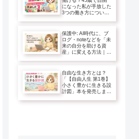
働ける？45歳で自由
になった私が手放した
3つの働き方につい
て！
保護中: AI時代に、ブ
ログ・noteなどを「未
来の自分を助ける資
産」に変える方法｜自
由人生第１巻追加特典
自由な生き方とは？
「【自由人生 第1巻】
小さく豊かに生きる設
計図」本を発売しま
す！