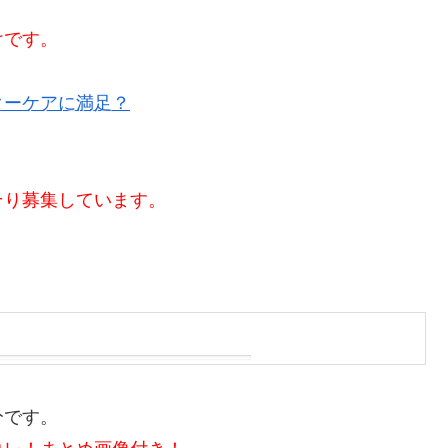
けです。
ターケアに満足？
そり募集しています。
分です。