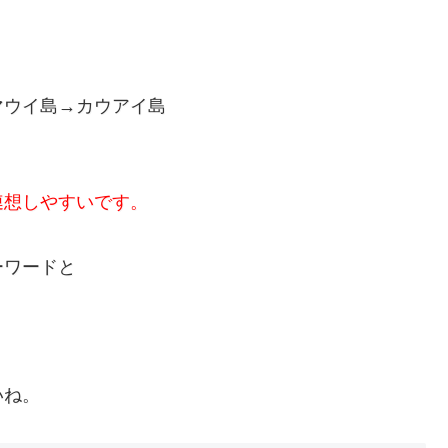
マウイ島→カウアイ島
連想しやすいです。
ーワードと
いね。