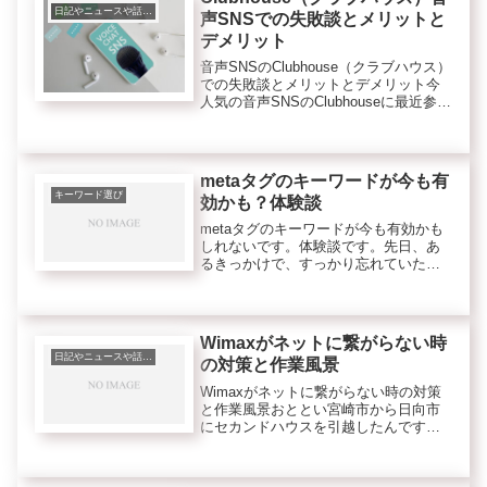
れ...
日記やニュースや話題、トレンド等
声SNSでの失敗談とメリットと
デメリット
音声SNSのClubhouse（クラブハウス）
での失敗談とメリットとデメリット今
人気の音声SNSのClubhouseに最近参加
してみました。キッカケは、今所属中
のマナブさんの積み上げサロンでのイ
ベントがよく行われているからです。
Clubho...
metaタグのキーワードが今も有
キーワード選び
効かも？体験談
metaタグのキーワードが今も有効かも
しれないです。体験談です。先日、あ
るきっかけで、すっかり忘れていたキ
ーワードで３位にいることに気づきま
した。このキーワードから売れたのか
は、不明ですが・・成果が実際に発生
しています。今は、metaタグの...
Wimaxがネットに繋がらない時
日記やニュースや話題、トレンド等
の対策と作業風景
Wimaxがネットに繋がらない時の対策
と作業風景おととい宮崎市から日向市
にセカンドハウスを引越したんですが
いつも使っているBic Wimaxが繋がり
ません。と思ったら、急に繋がったり
と安定しません。仕方ないのでマンシ