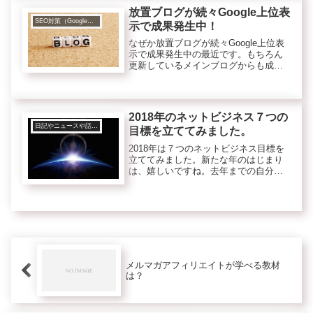
ョンの光回線に直接申し込...
放置ブログが続々Google上位表
SEO対策（Googleなど検索エンジンのこと）
示で成果発生中！
なぜか放置ブログが続々Google上位表
示で成果発生中の最近です。もちろん
更新しているメインブログからも成果
は発生しています。一方、忘れていて
放置になっていたバックリンクもかね
ているブログたちからも最近成果発生
が続いています。
2018年のネットビジネス７つの
日記やニュースや話題、トレンド等
目標を立ててみました。
2018年は７つのネットビジネス目標を
立ててみました。新たな年のはじまり
は、嬉しいですね。去年までの自分か
ら新たな自分へ脱皮できそうな気がす
るからです。あなたは、今年の目標を
立てましたか？私の場合、去年からの
続き目標が今年は多いです。
メルマガアフィリエイトが学べる教材
は？