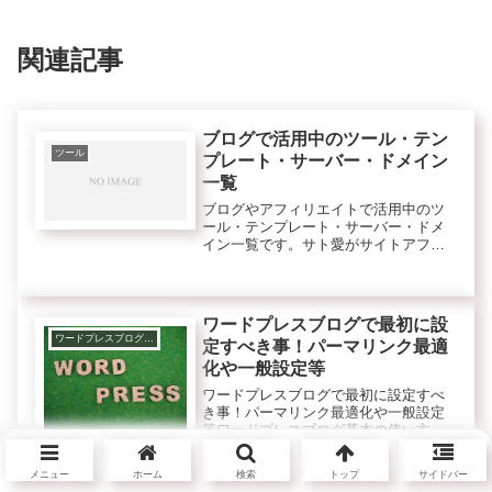
関連記事
ブログで活用中のツール・テン
ツール
プレート・サーバー・ドメイン
一覧
ブログやアフィリエイトで活用中のツ
ール・テンプレート・サーバー・ドメ
イン一覧です。サト愛がサイトアフィ
リエイト（SEOアフィリエイト）や情
報商材アフィリエイトで今現在も活用
しているツールやテンプレートを紹介
します。順不同です。アフィリエイ
ワードプレスブログで最初に設
ト...
ワードプレスブログのカスタマイズ
定すべき事！パーマリンク最適
化や一般設定等
ワードプレスブログで最初に設定すべ
き事！パーマリンク最適化や一般設定
等ワードプレスブログ基本の使い方で
記事を書く前の最初に設定すべき事に
ついてです。最初にすべきパーマリン
メニュー
ホーム
検索
トップ
サイドバー
ク設定の最適化や一般設定などについ