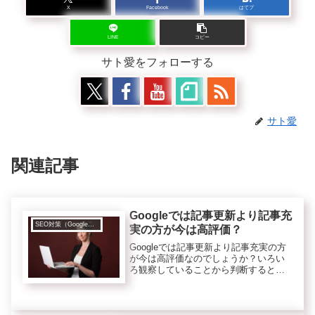
X
Facebook
はてブ
LINE
コピー
サト愛をフォローする
サト愛
関連記事
Googleでは記事更新より記事充
SEO対策（Googleなど検索エンジンのこと）
実の方が今は高評価？
Googleでは記事更新より記事充実の方
が今は高評価なのでしょうか？いろい
ろ観察していることから判断すると、
どうやら記事の充実度（専門性や網羅
性）が優先されているみたいですね。
記事がいくら更新されていても内容が
薄ければGoogleの評価はア...