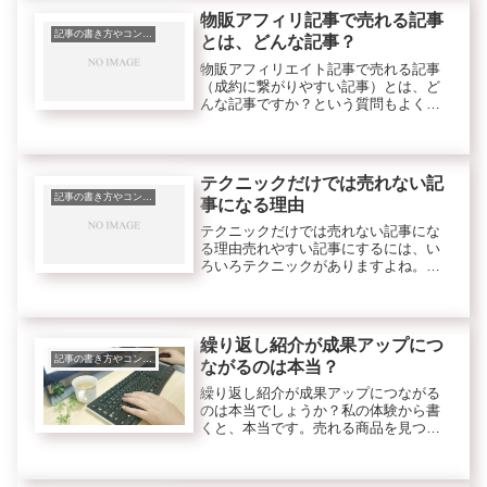
物販アフィリ記事で売れる記事
記事の書き方やコンテンツのこと
とは、どんな記事？
物販アフィリエイト記事で売れる記事
（成約に繋がりやすい記事）とは、ど
んな記事ですか？という質問もよくい
ただきます。以前もいろいろその時々
で体験して実感したことを書いていた
と思いますが今、体験中で思うことを
書いてみます。
テクニックだけでは売れない記
記事の書き方やコンテンツのこと
事になる理由
テクニックだけでは売れない記事にな
る理由売れやすい記事にするには、い
ろいろテクニックがありますよね。し
かしどんなにテクニックを身につけて
もそれだけでは、なかなか売れないで
す。テクニック以外に何が必要か？と
いうと
繰り返し紹介が成果アップにつ
記事の書き方やコンテンツのこと
ながるのは本当？
繰り返し紹介が成果アップにつながる
のは本当でしょうか？私の体験から書
くと、本当です。売れる商品を見つけ
たら、繰り返し紹介するといいです。
そうするとなぜ、成果アップになるか
というと露出度がアップしますから、