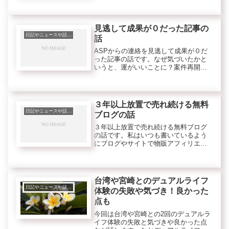
見逃して成果が０だった記事の
日記やニュースや話題、トレンド等
話
ASPからの連絡を見逃して成果が０だ
った記事の話です。なぜ気づいたかと
いうと、運がいいことに？案件再開の
連絡メールがきたからです^^;はい、休
止の連絡に気づいていませんでし
た・・・・
３年以上放置で売れ続ける無料
日記やニュースや話題、トレンド等
ブログの話
３年以上放置で売れ続ける無料ブログ
の話です。私はいつも書いているよう
にブログやサイトで物販アフィリエイ
トをメインで実践しています。
台湾や宮崎とのデュアルライフ
日記やニュースや話題、トレンド等
体験の失敗や気づき！良かった
点も
今回は台湾や宮崎との2回のデュアルラ
イフ体験の失敗と気づきや良かった点