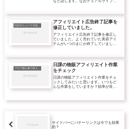
など話します。なおデュアルライフと
は2つの地域に拠点を持ち生活するとい
うライフスタイルのことです。13年前
くらいからブログ生活で自由になった
私たち夫婦は、滞在型の旅をして...
アフィリエイト広告終了記事を
日記やニュースや話題、トレンド等
修正していました。
アフィリエイト広告終了記事を修正し
ていました。よく売れていた美容アイ
テムがいつのまにか終了していまし
た。気づいたのは、ASPの管理画面の
無効クリック欄を見たからです。すご
く大量にあって・・・おもわず・・
こ、これは？何が起こった？そういえ
日課の物販アフィリエイト作業
ば、...
ブログ初心者で収入を得るコツ
をチェック
日課の物販アフィリエイト作業をチェ
ックしてみたいと思います。いつもど
んな作業をしていますか？効率が良い
作業方法を教えてください。そんな質
問も時々いただきます。
サイドバーにバナーリンクは今でも効果
的？