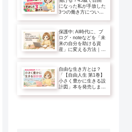
働ける？45歳で自由
になった私が手放した
3つの働き方につい
て！
保護中: AI時代に、ブ
ログ・noteなどを「未
来の自分を助ける資
産」に変える方法｜自
由人生第１巻追加特典
自由な生き方とは？
「【自由人生 第1巻】
小さく豊かに生きる設
計図」本を発売しま
す！