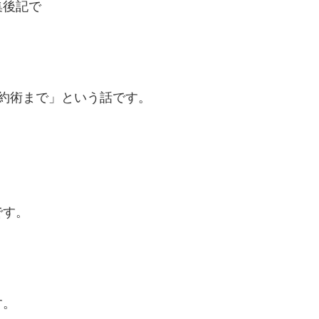
集後記で
約術まで」という話です。
です。
す。