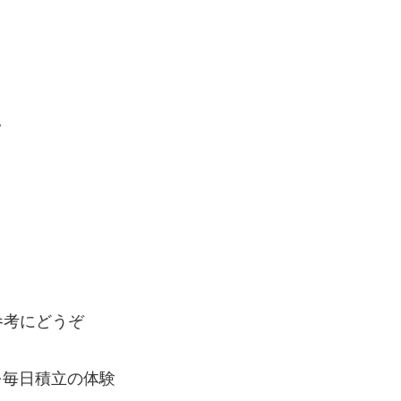
。
参考にどうぞ
を毎日積立の体験