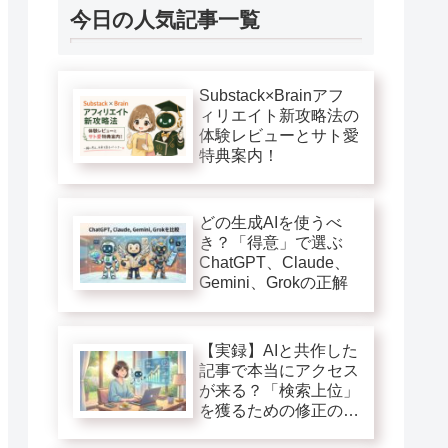
今日の人気記事一覧
Substack×Brainアフ
ィリエイト新攻略法の
体験レビューとサト愛
特典案内！
どの生成AIを使うべ
き？「得意」で選ぶ
ChatGPT、Claude、
Gemini、Grokの正解
【実録】AIと共作した
記事で本当にアクセス
が来る？「検索上位」
を獲るための修正の記
録