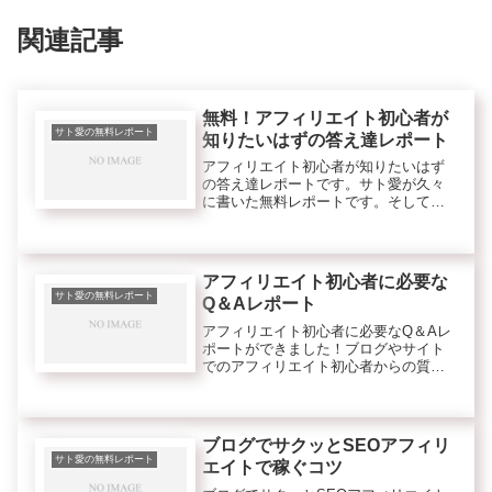
関連記事
無料！アフィリエイト初心者が
サト愛の無料レポート
知りたいはずの答え達レポート
アフィリエイト初心者が知りたいはず
の答え達レポートです。サト愛が久々
に書いた無料レポートです。そしてな
んと今回は、まぐまぐ夜の部担当の松
本イブキさんと共著ですよ。一緒にア
フィリエイト初心者が辿り着くのに苦
労する答えを書いています。無料→サ
アフィリエイト初心者に必要な
ト...
サト愛の無料レポート
Q＆Aレポート
アフィリエイト初心者に必要なQ＆Aレ
ポートができました！ブログやサイト
でのアフィリエイト初心者からの質問
に答えたQ&Aがメインの実践に基づい
たサト愛の役立つノウハウレポートで
す。無料→
ブログでサクッとSEOアフィリ
サト愛の無料レポート
エイトで稼ぐコツ