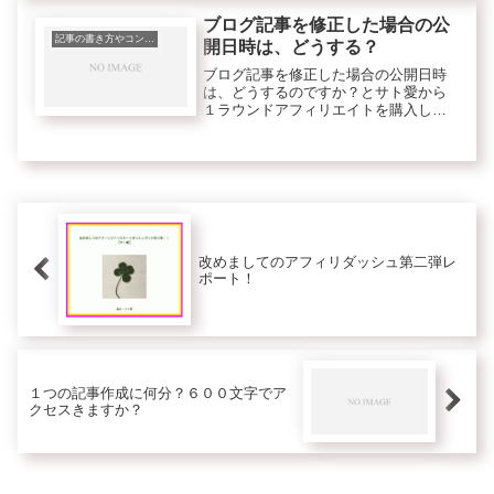
成で見出しを付けるとき、どのように
し...
ブログ記事を修正した場合の公
記事の書き方やコンテンツのこと
開日時は、どうする？
ブログ記事を修正した場合の公開日時
は、どうするのですか？とサト愛から
１ラウンドアフィリエイトを購入し
たメルマガ読者さまから質問をいた
だきました。＜質問＞＞記事の追加や
修正した後、そのまま投稿するでいい
のか、＞公開日時を追加や修正した日
時に...
改めましてのアフィリダッシュ第二弾レ
ポート！
１つの記事作成に何分？６００文字でア
クセスきますか？