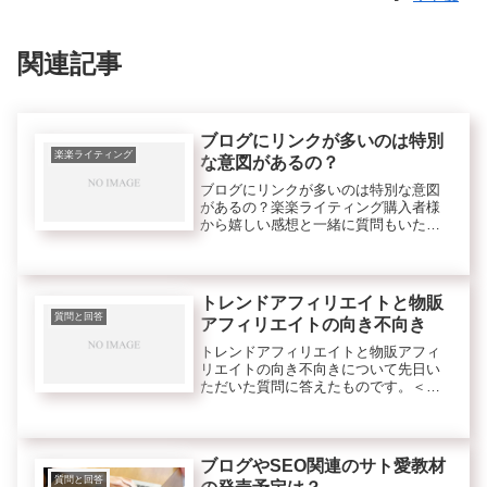
関連記事
ブログにリンクが多いのは特別
楽楽ライティング
な意図があるの？
ブログにリンクが多いのは特別な意図
があるの？楽楽ライティング購入者様
から嬉しい感想と一緒に質問もいただ
きましたので紹介します。＜質問＞>
（サンプルの無料ブログのことで
す）> 内容はすばらしいのですが、リ
ンクが多くて> 迷い子になり...
トレンドアフィリエイトと物販
質問と回答
アフィリエイトの向き不向き
トレンドアフィリエイトと物販アフィ
リエイトの向き不向きについて先日い
ただいた質問に答えたものです。＜質
問＞> 全く初心者ですが、初心者はト
レンドアフィリエイトからと言われて
るようですが、>正しいやり方を教えて
頂けないでしょうか！>宜しくお願...
ブログやSEO関連のサト愛教材
質問と回答