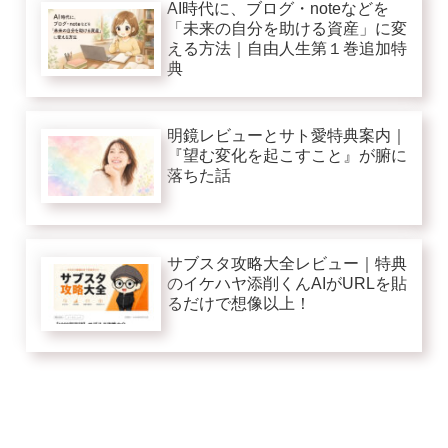
AI時代に、ブログ・noteなどを
「未来の自分を助ける資産」に変
える方法｜自由人生第１巻追加特
典
明鏡レビューとサト愛特典案内｜
『望む変化を起こすこと』が腑に
落ちた話
サブスタ攻略大全レビュー｜特典
のイケハヤ添削くんAIがURLを貼
るだけで想像以上！