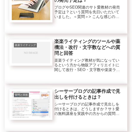
の発売予定は？
ブログやSEO関連のサト愛教材の発売
予定は？という質問を先日いただいて
いました。＜質問＞> こんな感じのブ
ログ設定やSEO関係が載っているサト
愛様の教材はどれになるでしょうか？>
もしなかったら今後発売される事はあ
りますか？>> 無料なのに...
楽楽ライティングのツールや薬
楽楽ライティング
機法・改行・文字数などへの質
問と回答
楽楽ライティング教材が気になってい
るという方から物販アフィリエイトに
関して改行・SEO・文字数や楽楽ライ
ティングのツールや薬機法などへの質
問をいただきました。役立つと思うの
で質問と回答から一部抜粋します。
シーサーブログの記事作成で見
質問と回答
出しを付けるときは？
シーサーブログの記事作成で見出しを
付けるときは、どうしますか？サト愛
の無料講座を実践中の方からの質問と
サポートサイトでの回答です。一部抜
粋します。＜質問＞シーサーブログを
つかっております。シーサーブログ作