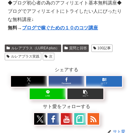
◆ブログ初心者の為のアフィリエイト基本無料講座◆
ブログでアフィリエイトにトライしたい人にぴったり
な無料講座↓
無料→
ブログで稼ぐための１０のコツ講座
ルレアプラス（LUREA plus）
質問と回答
100記事
ルレアプラス実践
次
シェアする
X
Facebook
はてブ
LINE
コピー
サト愛をフォローする
サト愛