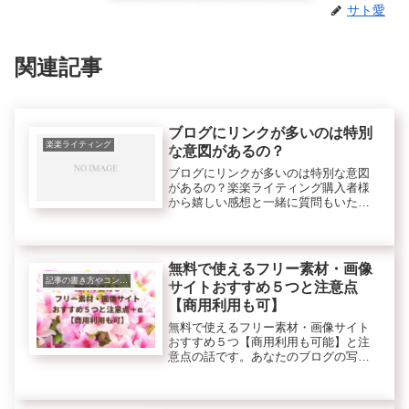
サト愛
関連記事
ブログにリンクが多いのは特別
楽楽ライティング
な意図があるの？
ブログにリンクが多いのは特別な意図
があるの？楽楽ライティング購入者様
から嬉しい感想と一緒に質問もいただ
きましたので紹介します。＜質問＞>
（サンプルの無料ブログのことで
す）> 内容はすばらしいのですが、リ
ンクが多くて> 迷い子になり...
無料で使えるフリー素材・画像
記事の書き方やコンテンツのこと
サイトおすすめ５つと注意点
【商用利用も可】
無料で使えるフリー素材・画像サイト
おすすめ５つ【商用利用も可能】と注
意点の話です。あなたのブログの写真
やイラストは、自分で撮ったり描いた
りしていますか？写真は、気軽にスマ
ホで撮れますから、案外自分で撮影し