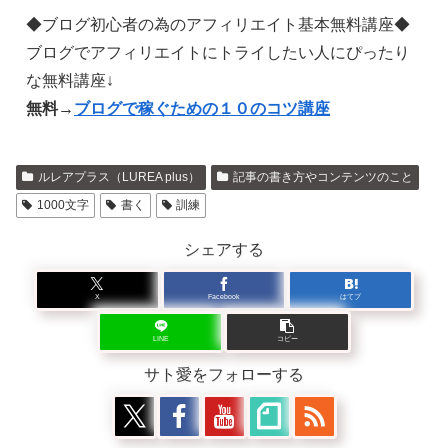
◆ブログ初心者の為のアフィリエイト基本無料講座◆
ブログでアフィリエイトにトライしたい人にぴったり
な無料講座↓
無料→
ブログで稼ぐための１０のコツ講座
ルレアプラス（LUREA plus）
記事の書き方やコンテンツのこと
1000文字
書く
訓練
シェアする
X
Facebook
はてブ
LINE
コピー
サト愛をフォローする