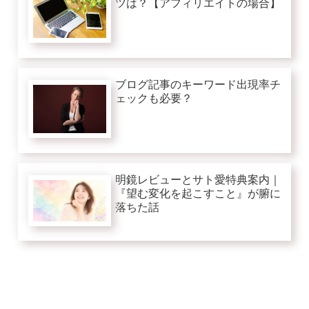
ツは？【アフィリエイトの場合】
ブログ記事のキーワード出現率チ
ェックも必要？
明鏡レビューとサト愛特典案内｜
『望む変化を起こすこと』が腑に
落ちた話