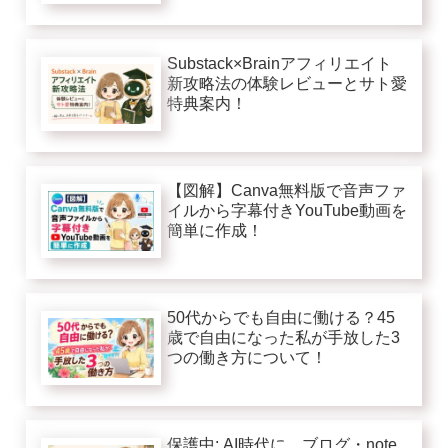
Substack×Brainアフィリエイト
新攻略法の体験レビューとサト愛
特典案内！
【図解】Canva無料版で音声ファ
イルから字幕付きYouTube動画を
簡単に作成！
50代からでも自由に働ける？45
歳で自由になった私が手放した3
つの働き方について！
保護中: AI時代に、ブログ・note