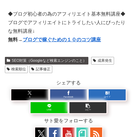
◆ブログ初心者の為のアフィリエイト基本無料講座◆
ブログでアフィリエイトにトライしたい人にぴったり
な無料講座↓
無料→
ブログで稼ぐための１０のコツ講座
SEO対策（Googleなど検索エンジンのこと）
成果発生
検索順位
記事修正
シェアする
X
Facebook
はてブ
LINE
コピー
サト愛をフォローする