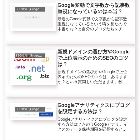
ドで1位～10位）を見る...
Google変動で文字数から記事数
SEO対策（Googleなど検索エンジンのこと）
重視になっているのは本当？
最近のGoogle変動で文字数から記事数
重視になっているという噂を見たので
本当かな？と自分のブログたちをチェ
ックしてみました。すると、あまり変
化がないブログ（サイト）が多かった
です。ただ少しだけ順位がアップして
いるブログが増えている感じはあ...
新規ドメインの選び方やGoogle
SEO対策（Googleなど検索エンジンのこと）
で上位表示のためのSEOのコツ
は？
新規ドメインの選び方やGoogleで上位
表示のためのSEOのコツは、あります
か？という質問もいただきます。独自
ドメインでのサイト作成は、安定して
大きく稼ぐのに必要ですね。そんな独
自ドメインの取得の際に悩むのがパワ
ーがある中古ドメインにしよう...
Googleアナリティクスにブログ
SEO対策（Googleなど検索エンジンのこと）
を設定する方法は？
Googleアナリティクスにブログを設定
する方法は？きのうGoogleアナリティ
クスのデータ保持期限を延長するとい
いですよと書きました。→Googleアナ
リティクスのデータ保持期限の設定変