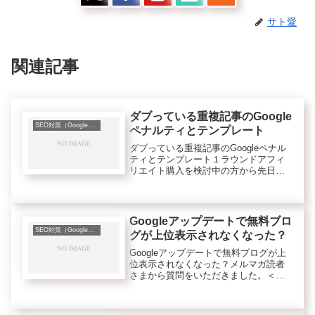
サト愛
関連記事
ダブっている重複記事のGoogle
SEO対策（Googleなど検索エンジンのこと）
ペナルティとテンプレート
ダブっている重複記事のGoogleペナル
ティとテンプレート１ラウンドアフィ
リエイト購入を検討中の方から先日、
質問をいただきました。<質問＞ >
「スローライフアフィリエイトで愛で
いっぱいのお金持ちになる方法」と
「ブログアフィリエイトで愛でい...
Googleアップデートで無料ブロ
SEO対策（Googleなど検索エンジンのこと）
グが上位表示されなくなった？
Googleアップデートで無料ブログが上
位表示されなくなった？メルマガ読者
さまから質問をいただきました。＜質
問＞> 現在、1ラウンドアフィリエイト
で物販をしてるのですが、>最近以前と
比べてライバルブログ（商標キーワー