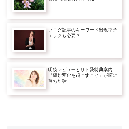
ブログ記事のキーワード出現率チ
ェックも必要？
明鏡レビューとサト愛特典案内｜
『望む変化を起こすこと』が腑に
落ちた話