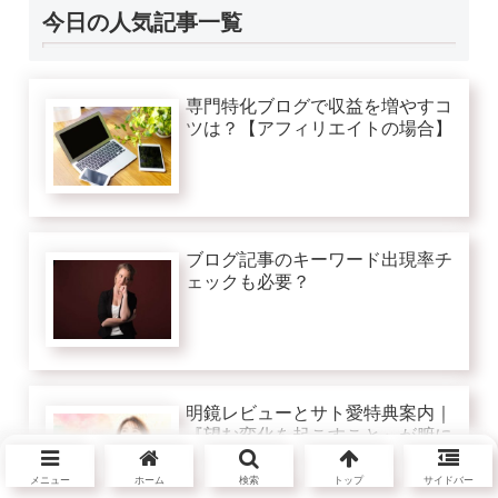
今日の人気記事一覧
専門特化ブログで収益を増やすコ
ツは？【アフィリエイトの場合】
ブログ記事のキーワード出現率チ
ェックも必要？
明鏡レビューとサト愛特典案内｜
『望む変化を起こすこと』が腑に
落ちた話
メニュー
ホーム
検索
トップ
サイドバー