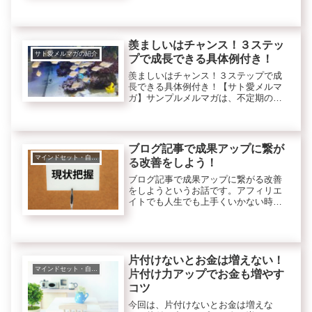
９つを体験から詳しく説明します。ブ
ログは誰でも気軽にスタートできま
す。だから、どんな人でも正しい方法
で実践すれば稼げる可能性はありま
羨ましいはチャンス！３ステッ
す。可...
サト愛メルマガの紹介
プで成長できる具体例付き！
羨ましいはチャンス！３ステップで成
長できる具体例付き！【サト愛メルマ
ガ】サンプルメルマガは、不定期の配
信です。2025年12月8日現在は週に1回
くらいの配信頻度になっています。今
後変わる可能性もあります。メルマガ
読者様は、専用のバックナンバ...
ブログ記事で成果アップに繋が
マインドセット・自己啓発
る改善をしよう！
ブログ記事で成果アップに繋がる改善
をしようというお話です。アフィリエ
イトでも人生でも上手くいかない時は
改善することで流れがよくなります
ね。でも何を改善すれば良いのか？現
状把握と言われても・・わからないこ
とってないですか？例えばブログ記事
にお...
片付けないとお金は増えない！
マインドセット・自己啓発
片付け力アップでお金も増やす
コツ
今回は、片付けないとお金は増えな