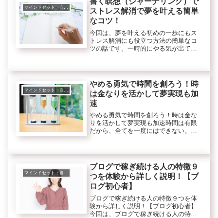
書く瞑想（ジャーナリング）で
マインドセット・自己啓発
ストレス解消で夢を叶える簡単
なコツ！
今回は、夢を叶える初めの一歩にもス
トレス解消にも役立つ方法の簡単なコ
ツの話です。一時的にやる気が出て夢
を叶えたいと思い描いてもなかなか初
めの一歩が踏み出せないことは多いで
すよね。そしてそんな初めの一歩が踏
み出せない自分や周りの環境にイライ
やめる勇気で時間を創ろう！時
ラ...
マインドセット・自己啓発
は金なりを活かして夢実現も加
速
やめる勇気で時間を創ろう！時は金な
りを活かして夢実現も加速時間は有限
だから、全てを一度にはできない。で
も、あれもしたい。これもしたい。し
たいことがいっぱいなのは幸せなこと
なのに時間が足りないから、できない
と困っていませんか？最近、投資でつ
ブログで稼ぎ続ける人の特徴９
み...
マインドセット・自己啓発
つを体験から詳しく説明！【ブ
ログ初心者】
ブログで稼ぎ続ける人の特徴９つを体
験から詳しく説明！【ブログ初心者】
今回は、ブログで稼ぎ続ける人の特徴