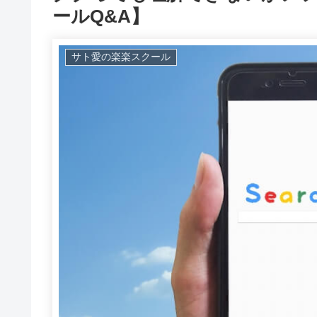
ールQ&A】
サト愛の楽楽スクール