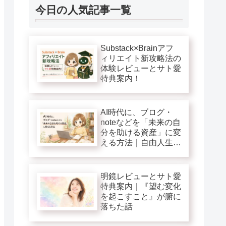
今日の人気記事一覧
Substack×Brainアフ
ィリエイト新攻略法の
体験レビューとサト愛
特典案内！
AI時代に、ブログ・
noteなどを「未来の自
分を助ける資産」に変
える方法｜自由人生第
１巻追加特典
明鏡レビューとサト愛
特典案内｜『望む変化
を起こすこと』が腑に
落ちた話