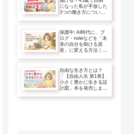
働ける？45歳で自由
になった私が手放した
3つの働き方につい
て！
保護中: AI時代に、ブ
ログ・noteなどを「未
来の自分を助ける資
産」に変える方法｜自
由人生第１巻追加特典
自由な生き方とは？
「【自由人生 第1巻】
小さく豊かに生きる設
計図」本を発売しま
す！