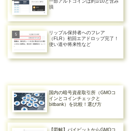
一部アルトコインは約1/10と含み
損
リップル保持者へのフレア
（FLR）初回エアドロップ完了！
使い道や将来性など
国内の暗号資産取引所（GMOコ
インとコインチェックと
bitbank）を比較！選び方
【図解】バイビットからGMOコ