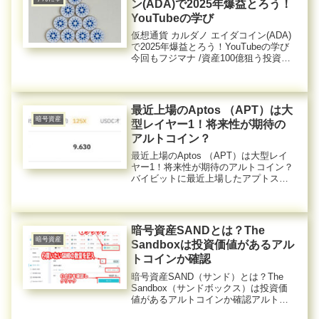
ン(ADA)で2025年爆益とろう！
YouTubeの学び
仮想通貨 カルダノ エイダコイン(ADA)
で2025年爆益とろう！YouTubeの学び
今回もフジマナ /資産100億狙う投資家
さんのYouTubeを見て学んだ事です。
仮想通貨 カルダノ エイダコイン(ADA)
は、bitbankで取り扱いが開...
最近上場のAptos （APT）は大
暗号資産
型レイヤー1！将来性が期待の
アルトコイン？
最近上場のAptos （APT）は大型レイ
ヤー1！将来性が期待のアルトコイン？
バイビットに最近上場したアプトス
（APT）が人気みたいなので調べてみ
ました。→Bybit（バイビット）の登録
は簡単最近上場のAptos （APT）は大
型レイヤー1...
暗号資産SANDとは？The
暗号資産
Sandboxは投資価値があるアル
トコインか確認
暗号資産SAND（サンド）とは？The
Sandbox（サンドボックス）は投資価
値があるアルトコインか確認アルトコ
インをいくつか少額買ってみていま