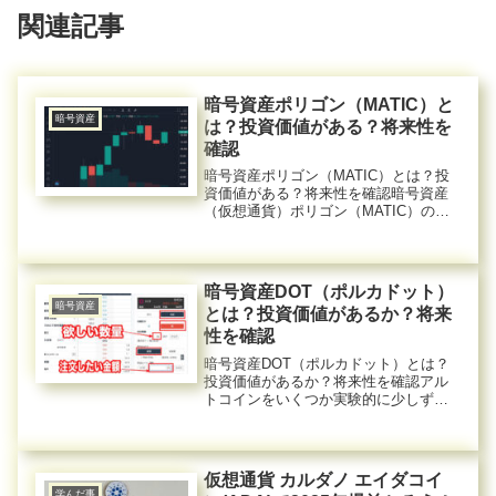
関連記事
暗号資産ポリゴン（MATIC）と
暗号資産
は？投資価値がある？将来性を
確認
暗号資産ポリゴン（MATIC）とは？投
資価値がある？将来性を確認暗号資産
（仮想通貨）ポリゴン（MATIC）の取
り扱いは、今まで海外の暗号資産取引
所だけでした。しかし先月2022年6月か
ら日本の暗号資産取引所のbitbank（ビ
ットバンク）で...
暗号資産DOT（ポルカドット）
暗号資産
とは？投資価値があるか？将来
性を確認
暗号資産DOT（ポルカドット）とは？
投資価値があるか？将来性を確認アル
トコインをいくつか実験的に少しずつ
購入してみています。その中の１つに
DOT（ポルカドット）があります。今
は含み損になっています。そこで今後
も投資価値があるか？将来性を確認...
仮想通貨 カルダノ エイダコイ
学んだ事