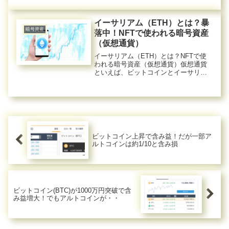
す。その中の１つ暗号資産SANDについ
て今回は、調べたことを書きます。結
論から書くとSANDは...
イーサリアム（ETH）とは？暴
暗号資産
落中！NFTで使われる暗号資産
（仮想通貨）
イーサリアム（ETH）とは？NFTで使
われる暗号資産（仮想通貨）仮想通貨
といえば、ビットコインとイーサリア
ムが有名ですね。この２つで、仮想通
貨業界を引っ張っているイメージで
す。私に中の知識では、イーサリアム
（ETH）は、NFTをするのに必須...
ビットコイン上昇で含み益！だが一部ア
ルトコインは約1/10と含み損
ビットコイン(BTC)が1000万円突破で含
み益増大！でもアルトコインが・・