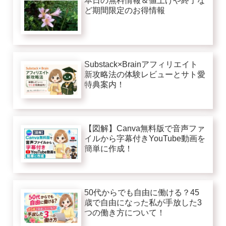
本日の無料情報＆値上げや終了な
ど期間限定のお得情報
Substack×Brainアフィリエイト
新攻略法の体験レビューとサト愛
特典案内！
【図解】Canva無料版で音声ファ
イルから字幕付きYouTube動画を
簡単に作成！
50代からでも自由に働ける？45
歳で自由になった私が手放した3
つの働き方について！