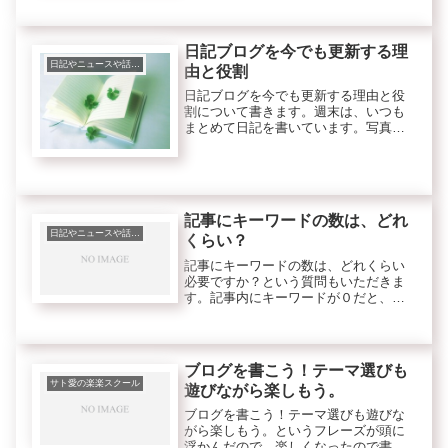
この時期になると、アクセスが増えて
きてどんどん売れています。何が売れ
ているかというと
日記ブログを今でも更新する理
日記やニュースや話題、トレンド等
由と役割
日記ブログを今でも更新する理由と役
割について書きます。週末は、いつも
まとめて日記を書いています。写真を
整理しながら思い出しつつ書くことが
多いです。日記なので本来は毎日書く
べきかもですが
記事にキーワードの数は、どれ
日記やニュースや話題、トレンド等
くらい？
記事にキーワードの数は、どれくらい
必要ですか？という質問もいただきま
す。記事内にキーワードが０だと、当
然ですがそのキーワードでは、上位表
示されないですね。でも、多すぎても
スパムみたいでよくないと感じます。
私の記事の例で、数を数えてみまし
ブログを書こう！テーマ選びも
た。
サト愛の楽楽スクール
遊びながら楽しもう。
ブログを書こう！テーマ選びも遊びな
がら楽しもう。というフレーズが頭に
浮かんだので、楽しくなったので書い