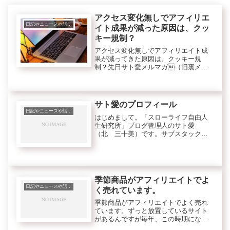
アクセス変化無しでアフィリエ
日記やニュースや話題、トレンド等
イト成果が減った原因は、クッ
キー規制？
アクセス変化無しでアフィリエイト成
果が減ってきた原因は、クッキー規
制？先日サト愛メルマガ（旧裏メル
マガ）でも書きましたが大事なのでシ
ェアします。今回の話であなたが得ら
れるメリットは、クッキー規制がアフ
ィリエイトやビジネスの広告に影響す
サト愛のプロフィール
る可...
日記やニュースや話題、トレンド等
はじめまして。「スローライフ自由人
生研究所」ブログ管理人のサト愛
（北 三十美）です。サブスタックア
カウントも作ったので、どうぞ。・サ
ト愛の自由人生実験コラム＊登録して
いただけると、とっても嬉しいです。
stand.fmでサト愛の音声チャンネル...
季節商品がアフィリエイトでよ
日記やニュースや話題、トレンド等
く売れています。
季節商品がアフィリエイトでよく売れ
ています。ずっと放置しているサイト
があるんですが毎年、この時期になる
とよく売れています。季節商品です。