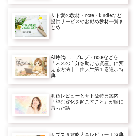
サト愛の教材・note・kindleなど
提供サービスやお勧め教材一覧ま
とめ
AI時代に、ブログ・noteなどを
「未来の自分を助ける資産」に変
える方法｜自由人生第１巻追加特
典
明鏡レビューとサト愛特典案内｜
『望む変化を起こすこと』が腑に
落ちた話
サブスタ攻略大全レビュー｜特典