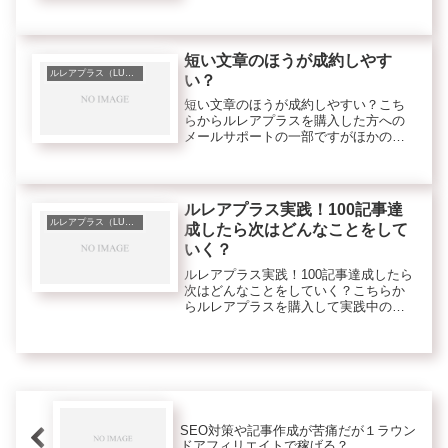
座...
短い文章のほうが成約しやす
ルレアプラス（LUREA plus）
い？
短い文章のほうが成約しやすい？こち
らからルレアプラスを購入した方への
メールサポートの一部ですがほかの方
にも役立つと思ったので一部のみ抜粋
して紹介します。[qa color="green"
q="＜質問＞・・・省略・・・>短い文
章のほうが成約...
ルレアプラス実践！100記事達
ルレアプラス（LUREA plus）
成したら次はどんなことをして
いく？
ルレアプラス実践！100記事達成したら
次はどんなことをしていく？こちらか
らルレアプラスを購入して実践中の方
ですでにいくつか成果もでている方か
ら質問をいただきました。[qa
color="green" q="＜質問＞・・・前半
省略・・・>無料...
SEO対策や記事作成が苦痛だが１ラウン
ドアフィリエイトで稼げる？