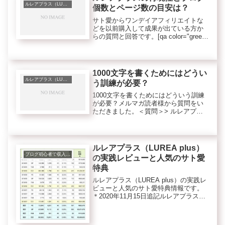
ルレアプラス（LUREA plus）
個数とページ数の目安は？
サト愛からワンデイアフィリエイトな
どを以前購入して成果が出ている方か
らの質問と回答です。[qa color="green"
q="『ワンデイ』は、色々と稼がせても
らいましたが（100万位）、しかし、最
近、流石に稼ぎが乏しくなり、『ルレ
アプラ...
1000文字を書くためにはどうい
ルレアプラス（LUREA plus）
う訓練が必要？
1000文字を書くためにはどういう訓練
が必要？メルマガ読者様から質問をい
ただきました。＜質問＞> ルレアプラ
スについて質問があります。> 最近記
事は1000文字以上が良いと言われてお
りますが、> なかなか1000文字が書け
ずに悩んでおります...
ルレアプラス（LUREA plus）
ブログ初心者で収入を得るコツ
の実践レビューと人気のサト愛
特典
ルレアプラス（LUREA plus）の実践レ
ビューと人気のサト愛特典情報です。
＊2020年11月15日追記ルレアプラス
（LUREA plus）は終了しました。今サ
ト愛が実践中で成果が出続けているノ
ウハウはTwitter集客フル活用ブログ講