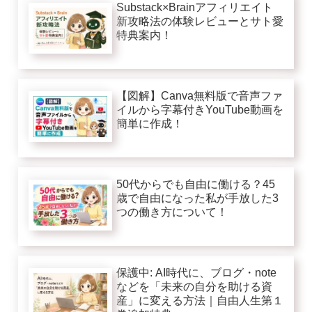
Substack×Brainアフィリエイト
新攻略法の体験レビューとサト愛
特典案内！
【図解】Canva無料版で音声ファ
イルから字幕付きYouTube動画を
簡単に作成！
50代からでも自由に働ける？45
歳で自由になった私が手放した3
つの働き方について！
保護中: AI時代に、ブログ・note
などを「未来の自分を助ける資
産」に変える方法｜自由人生第１