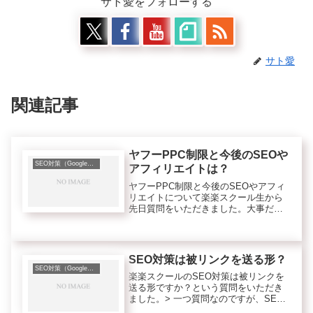
サト愛をフォローする
サト愛
関連記事
ヤフーPPC制限と今後のSEOや
SEO対策（Googleなど検索エンジンのこと）
アフィリエイトは？
ヤフーPPC制限と今後のSEOやアフィ
リエイトについて楽楽スクール生から
先日質問をいただきました。大事だと
思うので、ここでも一部のみ抜粋して
紹介します。＜質問＞＞いろいろなメ
ルマガなどで、ヤフーのPPC出稿に制
限がかかって、PPCで稼いでい...
SEO対策は被リンクを送る形？
SEO対策（Googleなど検索エンジンのこと）
楽楽スクールのSEO対策は被リンクを
送る形ですか？という質問をいただき
ました。> 一つ質問なのですが、SEO
対策は被リンクを送る形なのでしょう