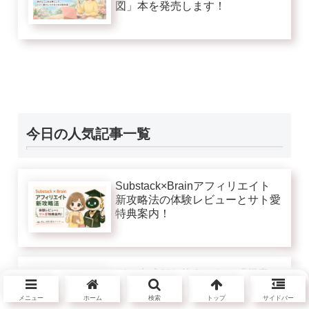
図」本を発売します！
今日の人気記事一覧
Substack×Brainアフィリエイト
新攻略法の体験レビューとサト愛
特典案内！
どの生成AIを使うべき？「得意」
で選ぶChatGPT、Claude、
メニュー
ホーム
検索
トップ
サイドバー
Gemini、Grokの正解