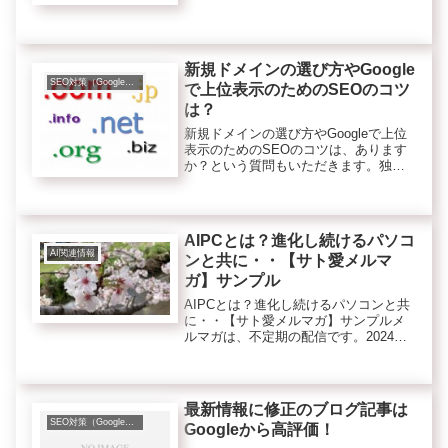
か？> 一記事に対して何本くらいなど
目安があれば教えていただきたいので
す。>> というのも、以前サ...
新規ドメインの選び方やGoogle
SEO対策（Googleなど検索エンジンのこと）
で上位表示のためのSEOのコツ
は？
新規ドメインの選び方やGoogleで上位
表示のためのSEOのコツは、あります
か？という質問もいただきます。独自
ドメインでのサイト作成は、安定して
大きく稼ぐのに必要ですね。そんな独
自ドメインの取得の際に悩むのがパワ
ーがある中古ドメインにしよう...
AIPCとは？進化し続けるパソコ
AI関連情報
ンと共に・・【サト愛メルマ
ガ】サンプル
AIPCとは？進化し続けるパソコンと共
に・・【サト愛メルマガ】サンプルメ
ルマガは、不定期の配信です。2024年4
月11日現在は週に1回〜２回くらいの配
信頻度になっています。今後変わる可
能性もあります。メルマガ読者様は、
専用のバックナンバーサ...
最新情報に修正のブログ記事は
SEO対策（Googleなど検索エンジンのこと）
Googleから高評価！