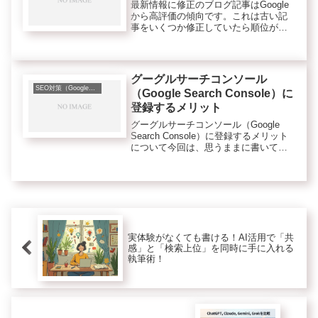
最新情報に修正のブログ記事はGoogle
から高評価の傾向です。これは古い記
事をいくつか修正していたら順位がア
ップしてアクセスが増えていたので確
信しました。まぁ、当然と言えば当然
ですね。Googleの目的は、検索ユーザ
ーが満足する検索結果を提...
グーグルサーチコンソール
SEO対策（Googleなど検索エンジンのこと）
（Google Search Console）に
登録するメリット
グーグルサーチコンソール（Google
Search Console）に登録するメリット
について今回は、思うままに書いてみ
ます。なぜそんなことを思ったかとい
うとやはり登録のメリットが大きいな
と思ったからです。それと最近見てい
る動画の中でもグ...
実体験がなくても書ける！AI活用で「共
感」と「検索上位」を同時に手に入れる
執筆術！