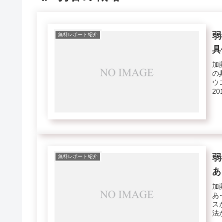
弱
無料レポート紹介
具
加
の
ウ
2
弱
無料レポート紹介
あ
加
あ
ス
法