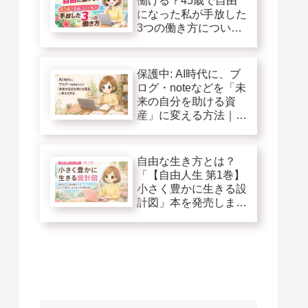
働ける？45歳で自由
になった私が手放した
3つの働き方につい
て！
保護中: AI時代に、ブ
ログ・noteなどを「未
来の自分を助ける資
産」に変える方法｜自
由人生第１巻追加特典
自由な生き方とは？
「【自由人生 第1巻】
小さく豊かに生きる設
計図」本を発売しま
す！