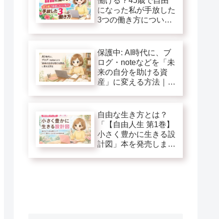
働ける？45歳で自由
になった私が手放した
3つの働き方につい
て！
保護中: AI時代に、ブ
ログ・noteなどを「未
来の自分を助ける資
産」に変える方法｜自
由人生第１巻追加特典
自由な生き方とは？
「【自由人生 第1巻】
小さく豊かに生きる設
計図」本を発売しま
す！