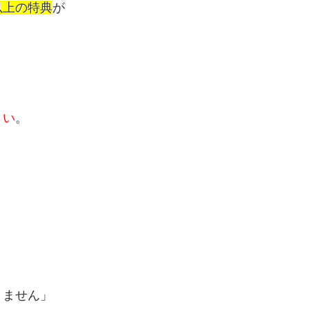
以上の特典
が
さい
。
りません」