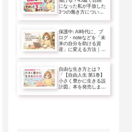
働ける？45歳で自由
になった私が手放した
3つの働き方につい
て！
保護中: AI時代に、ブ
ログ・noteなどを「未
来の自分を助ける資
産」に変える方法｜自
由人生第１巻追加特典
自由な生き方とは？
「【自由人生 第1巻】
小さく豊かに生きる設
計図」本を発売しま
す！