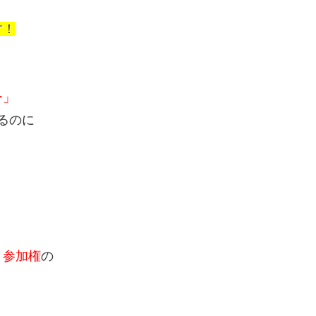
す！
ー」
えるのに
」参加権
の