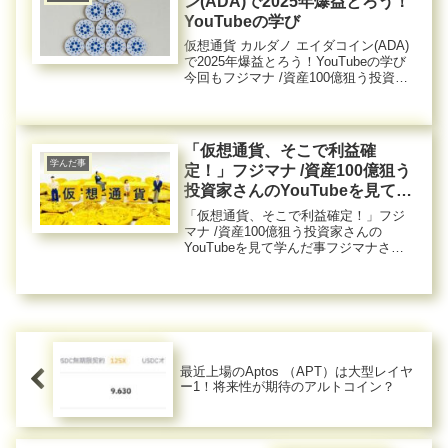
ン(ADA)で2025年爆益とろう！
YouTubeの学び
仮想通貨 カルダノ エイダコイン(ADA)
で2025年爆益とろう！YouTubeの学び
今回もフジマナ /資産100億狙う投資家
さんのYouTubeを見て学んだ事です。
仮想通貨 カルダノ エイダコイン(ADA)
は、bitbankで取り扱いが開...
「仮想通貨、そこで利益確
学んだ事
定！」フジマナ /資産100億狙う
投資家さんのYouTubeを見て学
んだ事
「仮想通貨、そこで利益確定！」フジ
マナ /資産100億狙う投資家さんの
YouTubeを見て学んだ事フジマナさん
のYouTube動画を時々見て学び中で
す。昨日2022年10月５日の動画を見て
学んだことをメモしましたので、メモ
をシェアします。＊...
最近上場のAptos （APT）は大型レイヤ
ー1！将来性が期待のアルトコイン？