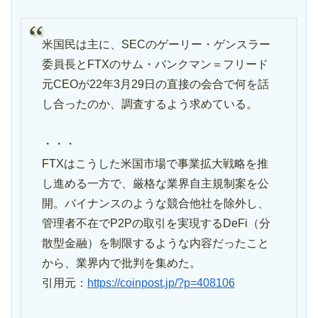
米国民は主に、SECのゲーリー・ゲンスラー
委員長とFTXのサム・バンクマン＝フリード
元CEOが22年3月29日の直接の会合で何を話
し合ったのか、調査するよう求めている。
・・・
FTXはこうした米国市場で事業拡大戦略を推
し進める一方で、厳格な業界自主規制案を公
開。バイナンスのような競合他社を除外し、
管理者不在でP2Pの取引を実現するDeFi（分
散型金融）を制限するような内容だったこと
から、業界内で批判を集めた。
引用元：
https://coinpost.jp/?p=408106