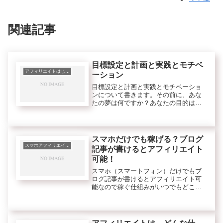
関連記事
目標設定と計画と実践とモチベ
アフィリエイトはじめの一歩に必要な知識
ーション
目標設定と計画と実践とモチベーショ
ンについて書きます。その前に、あな
たの夢は何ですか？あなたの目的は何
ですか？何のためにアフィリエイトを
していますか？あるいは、はじめたい
と思いますか？目的は、目標を達する
為の動機と言えます。夢は願望です。
スマホだけでも稼げる？ブログ
スマホアフィリエイトのコツ
記事が書けるとアフィリエイト
可能！
スマホ（スマートフォン）だけでもブ
ログ記事が書けるとアフィリエイト可
能なので稼ぐ仕組みがいつでもどこで
もできるからいいなと感じました。な
ぜそう思ったかというと新たな外注さ
んが、スマホしかもっていないけれど
ブログ記事を書いた経験があるので試