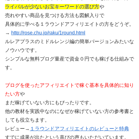
ライバルが少ないお宝キーワードの選び方
や
売れやすい商品を見つける方法も図解入りで
具体的に学べる１ラウンドアフィリエイトの方をどうぞ。
→
http://rose.chu.jp/raku/1round.html
ルレアプラスのミドルレンジ編の簡単バージョンみたいな
ノウハウです。
シンプルな無料ブログ量産で資金０円でも稼げる仕組みで
す。
ブログを使ったアフィリエイトで稼ぐ基本を具体的に知り
たい方
や
まだ稼げていない方にもぴったりです。
他の教材を実践中なのになぜか稼げていない方の参考書と
しても役立ちます。
レビュー→
１ラウンドアフィリエイトのレビューと特典
すでに成果が出たという喜びの声もいただいています。