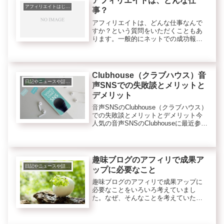
アフィリエイトは、どんな仕
し...
アフィリエイトはじめの一歩に必要な知識
事？
アフィリエイトは、どんな仕事なんで
すか？という質問をいただくこともあ
ります。一般的にネットでの成功報酬
型広告と言われていますね。つまりブ
ログやメルマガなど自分の媒体で商品
を広告する仕事です。ただイメージ的
に広告というと売る必要を感じやすい
Clubhouse（クラブハウス）音
で...
日記やニュースや話題、トレンド等
声SNSでの失敗談とメリットと
デメリット
音声SNSのClubhouse（クラブハウス）
での失敗談とメリットとデメリット今
人気の音声SNSのClubhouseに最近参加
してみました。キッカケは、今所属中
のマナブさんの積み上げサロンでのイ
ベントがよく行われているからです。
Clubho...
趣味ブログのアフィリで成果ア
日記やニュースや話題、トレンド等
ップに必要なこと
趣味ブログのアフィリで成果アップに
必要なことをいろいろ考えていまし
た。なぜ、そんなことを考えていたか
というと