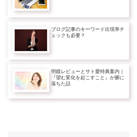
ブログ記事のキーワード出現率チ
ェックも必要？
明鏡レビューとサト愛特典案内｜
『望む変化を起こすこと』が腑に
落ちた話